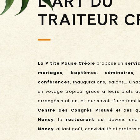
L’ART DU
TRAITEUR C
La P’tite Pause Créole
propose un
servi
mariages
,
baptêmes
,
séminaires
conférences
, inaugurations, salons… Ch
un voyage tropical grâce à leurs plats a
arrangés maison, et leur savoir-faire familia
Centre des Congrès Prouvé
et des qu
Nancy
, le
restaurant
est devenu une
Nancy
, alliant goût, convivialité et profess