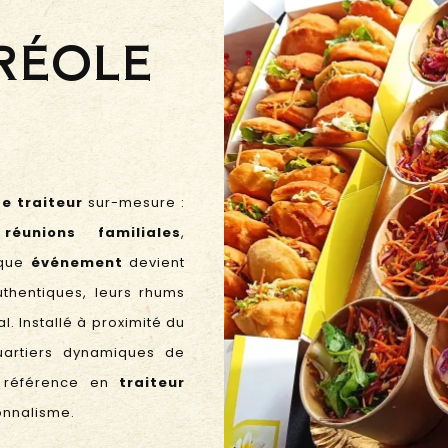
RÉOLE
ce traiteur
sur-mesure :
,
réunions familiales
,
aque
événement
devient
uthentiques, leurs rhums
l. Installé à proximité du
artiers dynamiques de
 référence en
traiteur
ionnalisme.